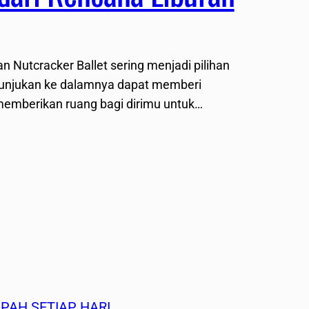
n Nutcracker Ballet sering menjadi pilihan
tunjukan ke dalamnya dapat memberi
a memberikan ruang bagi dirimu untuk…
AH SETIAP HARI