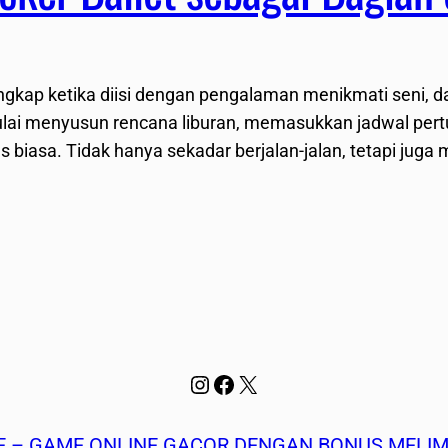
engkap ketika diisi dengan pengalaman menikmati seni, da
mulai menyusun rencana liburan, memasukkan jadwal per
s biasa. Tidak hanya sekadar berjalan-jalan, tetapi jug
Instagram
Facebook
X
 – GAME ONLINE GACOR DENGAN BONUS MELIMP