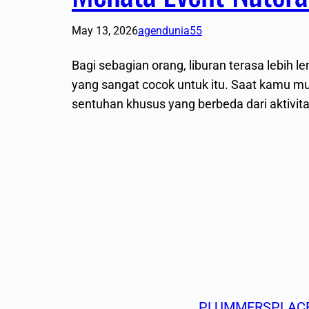
May 13, 2026
agendunia55
Bagi sebagian orang, liburan terasa lebih l
yang sangat cocok untuk itu. Saat kamu 
sentuhan khusus yang berbeda dari aktivita
PLUMMERSPLACE