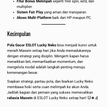
Fitur Bonus Melimpah
seperti free spin, wild, dan
multiplier.
Sistem Fair Play
yang aman dan transparan.
Akses Multi-Platform
baik dari HP maupun PC.
Kesimpulan
Pola Gacor ESLOT Lucky Neko
bisa menjadi kunci untuk
meraih Maxwin setiap hari jika Anda memadukannya
dengan strategi yang disiplin. Mengerti kapan harus
menaikkan bet, memanfaatkan momentum, dan
mengelola modal adalah langkah penting menuju
kemenangan besar.
Siapkan strategi, pantau pola, dan biarkan Lucky Neko
membawa hoki serta cuan melimpah ke akun Anda.
Jadilah bagian dari pemain yang sukses memecahkan
rahasia Maxwin
di ESLOT Lucky Neko setiap hari! 🐱🍀💰