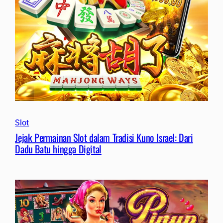
Slot
Jejak Permainan Slot dalam Tradisi Kuno Israel: Dari
Dadu Batu hingga Digital