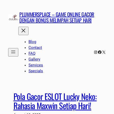
Skip
to
PLUMMERSPLACE – GAME ONLINE GACOR
content
DENGAN BONUS MELIMPAH SETIAP HARI
Blog
Contact
Instagram
Faceboo
X
FAQ
Gallery
Services
Specials
Pola Gacor ESLOT Lucky Neko:
Rahasia Maxwin Setiap Hari!