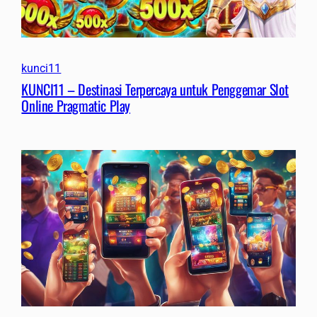
kunci11
KUNCI11 – Destinasi Terpercaya untuk Penggemar Slot
Online Pragmatic Play