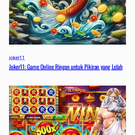
joker11
Joker11: Game Online Ringan untuk Pikiran yang Lelah