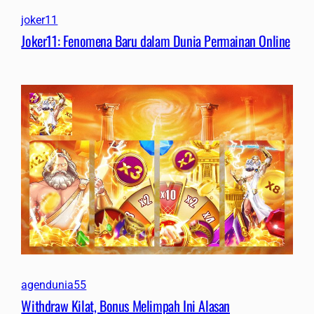
joker11
Joker11: Fenomena Baru dalam Dunia Permainan Online
agendunia55
Withdraw Kilat, Bonus Melimpah Ini Alasan